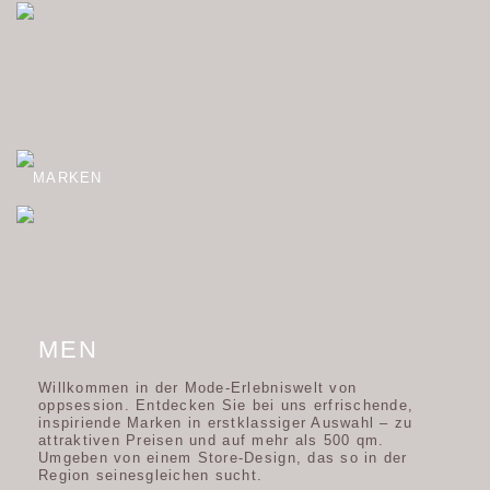
MARKEN
Einzigartige Mode für Ihn.
MEN
Willkommen in der Mode-Erlebniswelt von
oppsession. Entdecken Sie bei uns erfrischende,
inspiriende Marken in erstklassiger Auswahl – zu
attraktiven Preisen und auf mehr als 500 qm.
Umgeben von einem Store-Design, das so in der
Region seinesgleichen sucht.