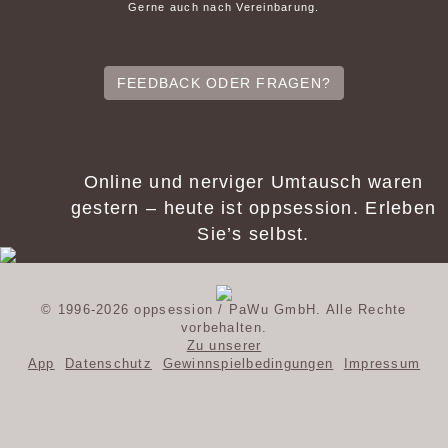
Gerne auch nach Vereinbarung.
FEEDBACK ODER FRAGEN?
Online und nerviger Umtausch waren
gestern – heute ist oppsession. Erleben
Sie’s selbst.
© 1996-2026 oppsession
/ PaWu GmbH. Alle Rechte
vorbehalten.
Zu unserer
App
Datenschutz
Gewinnspielbedingungen
Impressum