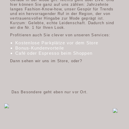
Gerade in der Mode gilt: Nichts geht über Live. Und
hier können Sie ganz auf uns zählen: Jahrzehnte
langes Fashion-Know-how, unser Gespür für Trends
und ein hervorragender Ruf in der Region, der von
vertrauensvoller Hingabe zur Mode geprägt ist.
Kurzum: Gelebte, echte Leidenschaft. Dadurch sind
wir die Nr. 1 für Ihren Look.
Profitieren auch Sie clever von unseren Services:
Kostenlose Parkplätze vor dem Store
Bonus-Kundenvorteile
Café oder Espresso beim Shoppen
Dann sehen wir uns im Store, oder?
Das Besondere geht eben nur vor Ort.