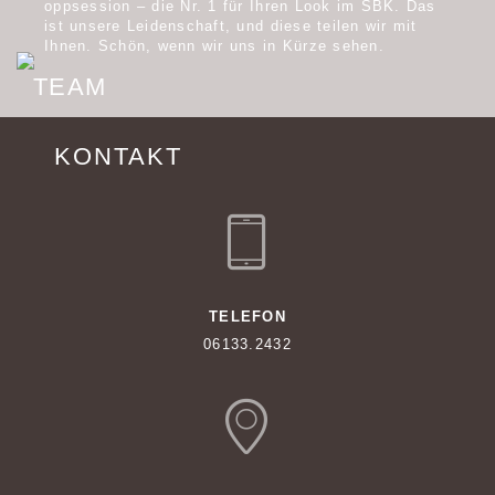
oppsession – die Nr. 1 für Ihren Look im SBK. Das
ist unsere Leidenschaft, und diese teilen wir mit
Ihnen. Schön, wenn wir uns in Kürze sehen.
TEAM
KONTAKT
TELEFON
06133.2432