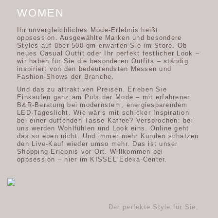
WOMEN
Ihr unvergleichliches Mode-Erlebnis heißt
oppsession. Ausgewählte Marken und besondere
Styles auf über 500 qm erwarten Sie im Store. Ob
neues Casual Outfit oder Ihr perfekt festlicher Look –
wir haben für Sie die besonderen Outfits – ständig
inspiriert von den bedeutendsten Messen und
Fashion-Shows der Branche.
Und das zu attraktiven Preisen. Erleben Sie
Einkaufen ganz am Puls der Mode – mit erfahrener
B&R-Beratung bei modernstem, energiesparendem
LED-Tageslicht. Wie wär‘s mit schicker Inspiration
bei einer duftenden Tasse Kaffee? Versprochen: bei
uns werden Wohlfühlen und Look eins. Online geht
das so eben nicht. Und immer mehr Kunden schätzen
den Live-Kauf wieder umso mehr. Das ist unser
Shopping-Erlebnis vor Ort. Willkommen bei
oppsession – hier im KISSEL Edeka-Center.
Der perfekte Style für Sie.