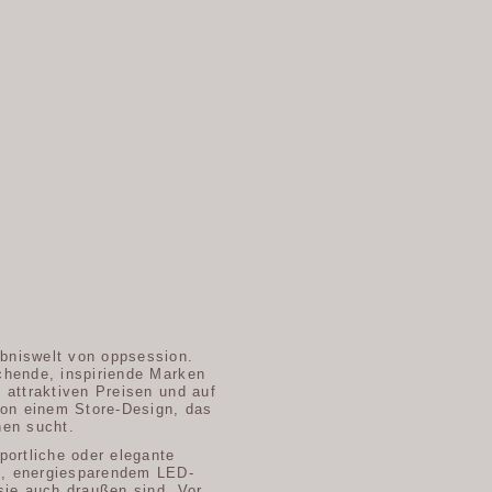
bniswelt von oppsession.
chende, inspiriende Marken
 attraktiven Preisen und auf
on einem Store-Design, das
hen sucht.
portliche oder elegante
m, energiesparendem LED-
 sie auch draußen sind. Vor