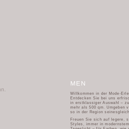
MEN
hn.
Willkommen in der Mode-Erle
Entdecken Sie bei uns erfris
in erstklassiger Auswahl – zu
mehr als 500 qm. Umgeben v
so in der Region seinesgleic
Freuen Sie sich auf legere, s
Styles, immer in modernste
Tageslicht – für Farben, wie